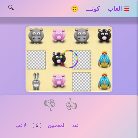
🔍
☰
العاب كوتـــ 🙃
👎
👍
عدد المعجبين (6) لاعب