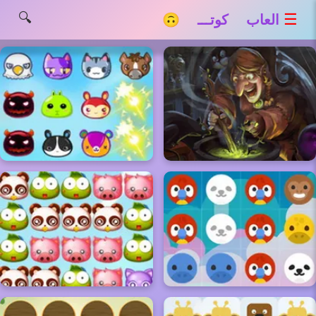
🔍
☰
العاب كوتـــ 🙃