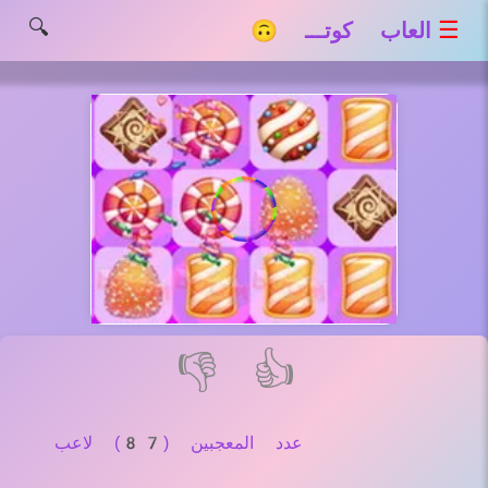
🔍
☰
العاب كوتـــ 🙃
👎
👍
عدد المعجبين (87) لاعب