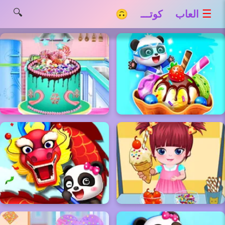
🔍
☰
العاب كوتـــ 🙃