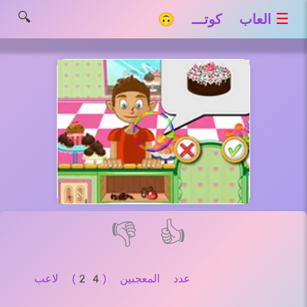
🔍
☰
العاب كوتـــ 🙃
👎
👍
عدد المعجبين (24) لاعب