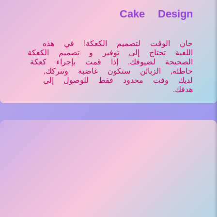
Cake Design
حان الوقت لتصميم الكعكة! في هذه
اللعبة تحتاج إلى توفير و تصميم الكعكة
الصحيحة لضيوفك, إذا قمت بإجراء كعكة
خاطئة, الزبائن ستكون غاضبة وتتركك,
لديك وقت محدود فقط للوصول إلى
هدفك.