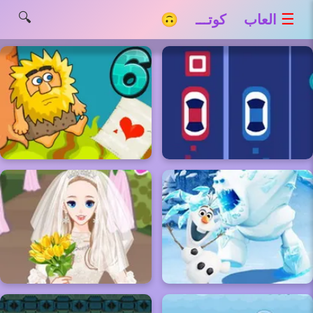
🔍
☰
العاب كوتـــ 🙃