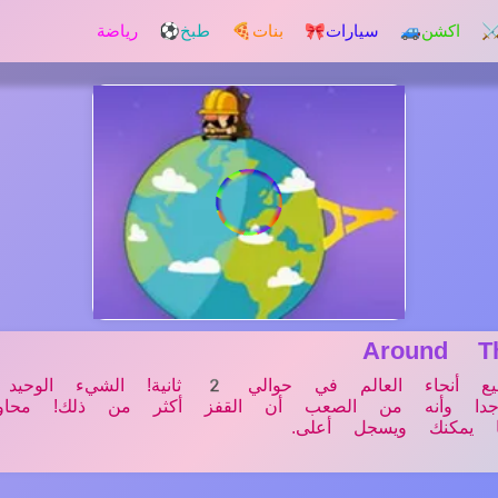
️ اكشن
🚙 سيارات
🎀 بنات
🍕 طبخ
⚽ رياضة
Around 
أنت سريع جدا, ويمكن السفر في جميع أنحاء العالم في حوالي 2 
دا وأنه من الصعب أن القفز أكثر من ذلك! محاول
 يمكنك ويسجل أعلى.