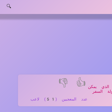
🔍
👎
👍
ثانية! الشيء الوحيد الذي يمكن
ة السفر
عدد المعجبين (51) لاعب