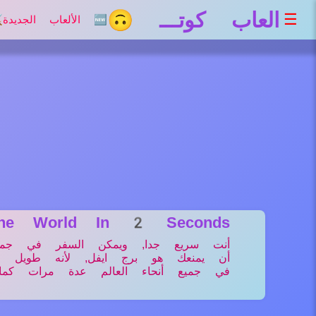
العاب كوتـــ 🙃
☰
🆕 الألعاب الجديدة
⚔
The World In 2 Seconds
أن يمنعك هو برج ايفل, لأنه طويل ج
في جميع أنحاء العالم عدة مرات كما