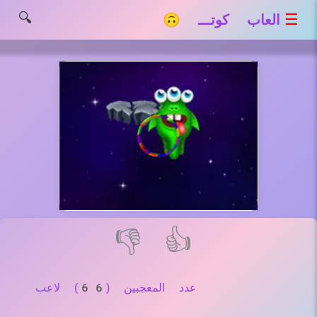
🔍
☰
العاب كوتـــ 🙃
👎
👍
عدد المعجبين (66) لاعب