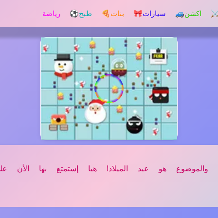
️ اكشن
🚙 سيارات
🎀 بنات
🍕 طبخ
⚽ رياضة
والموضوع هو عيد الميلاد! هيا إستمتع بها الأن عل