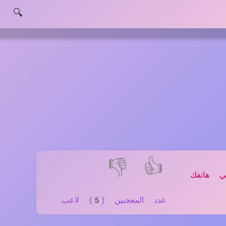
🔍
👎
👍
ي هاتفك
عدد المعجبين (5) لاعب