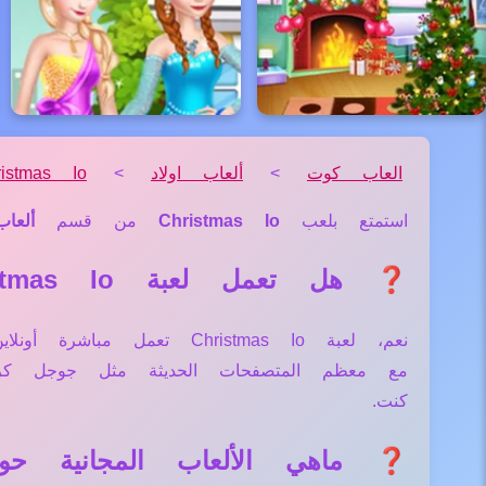
العاب كوت
>
ألعاب اولاد
>
ristmas Io
استمتع بلعب
Christmas Io
من قسم
ألعاب
❓ هل تعمل لعبة Christmas Io علي جميع الأجهزة والمتصفحات؟
نعم، لعبة Christmas Io ت
مع معظم المتصفحات الحديثة مثل جوجل كر
كنت.
❓ ماهي الألعاب المجانية حول لعبة  Io