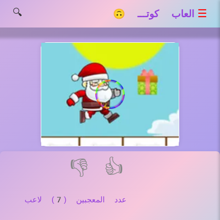
🔍
☰
العاب كوتـــ 🙃
👎
👍
عدد المعجبين (7) لاعب