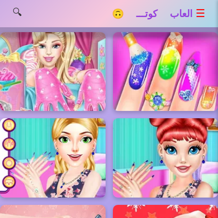
🔍
☰
العاب كوتـــ 🙃