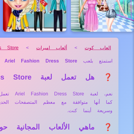
العاب كوت
>
ألعاب اميرات
>
s Store
استمتع بلعب
Ariel Fashion Dress Store
م
❓ هل تعمل لعبة Ariel Fashion Dress Store علي جميع الأجهزة والمتصفحات؟
نعم، لعب
كما أنها متوافقة مع معظم المتصفحات الح
وسريعة أينما كنت.
❓ ماهي الألعاب المجانية حول لعبة  Dress Store