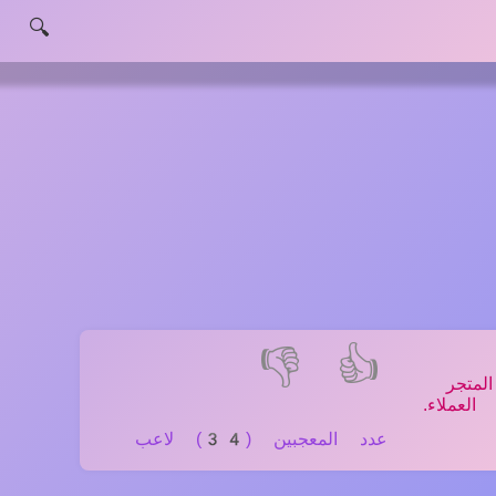
🔍
👎
👍
لمتجر
لعملاء.
عدد المعجبين (34) لاعب