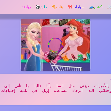
️ اكشن
🚙 سيارات
🎀 بنات
🍕 طبخ
⚽ رياضة
 والأميرات ديزني مثل إلسا وآنا غالبا ما تأتي إلى ا
وحقائب اليد, الرجاء مساعدة إريل في تلبيه إحتياجات ا