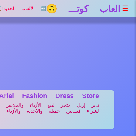
العاب كوتـــ 🙃
☰
🆕 الألعاب الجديدة
⚔
Ariel Fashion Dress Store
تدير إريل متجر لبيع الأزياء والملابس,
لشراء فساتين جميلة والأحذية والأزياء 