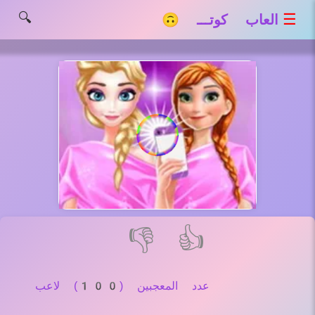
🔍
☰
العاب كوتـــ 🙃
👎
👍
عدد المعجبين (100) لاعب