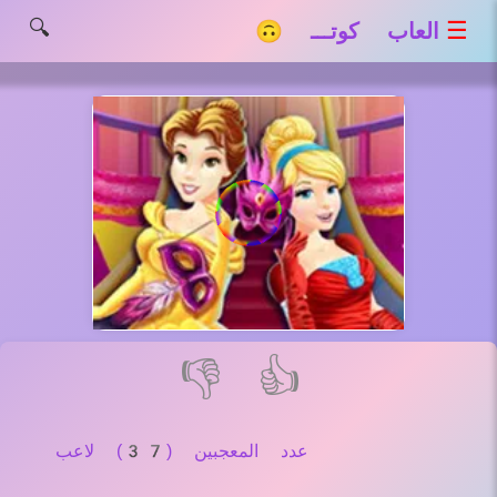
🔍
☰
العاب كوتـــ 🙃
👎
👍
عدد المعجبين (37) لاعب