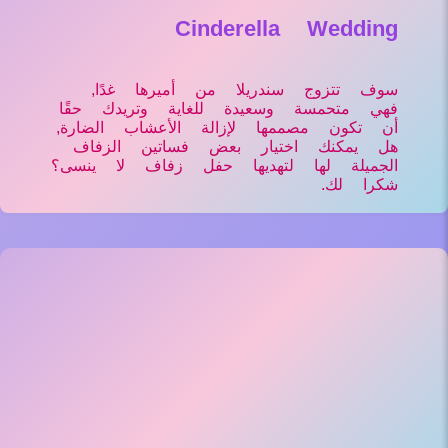
Cinderella Wedding
سوف تتزوج سندريلا من أميرها غدًا,
فهي متحمسة وسعيدة للغاية وتريدك حقًا
أن تكون مصممها لإزالة الأعشاب الضارة,
هل يمكنك اختيار بعض فساتين الزفاف
الجميلة لها لتهديها حفل زفاف لا ينسى؟
شكرا لك.