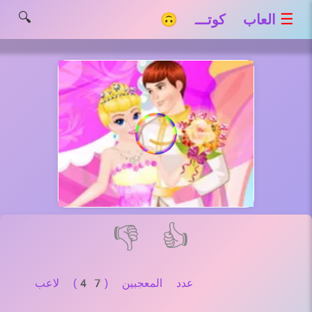
🔍
☰
العاب كوتـــ 🙃
👎
👍
عدد المعجبين (47) لاعب