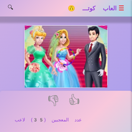
🔍
☰
العاب كوتـــ 🙃
👎
👍
عدد المعجبين (35) لاعب