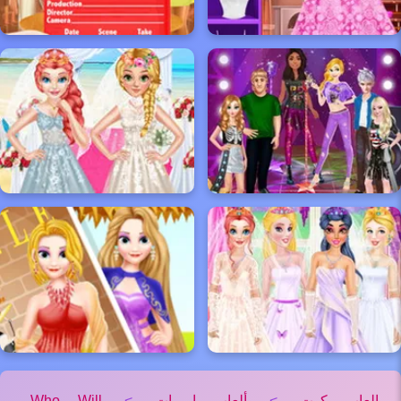
العاب كوت
>
ألعاب اميرات
>
Who Will