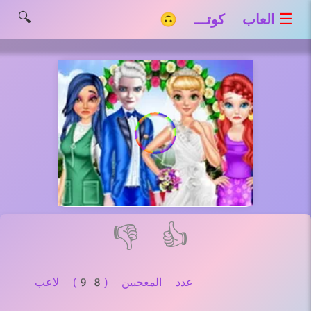
🔍
☰
العاب كوتـــ 🙃
👎
👍
عدد المعجبين (98) لاعب