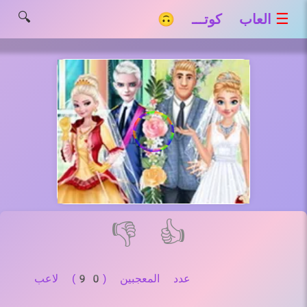
🔍
☰
العاب كوتـــ 🙃
👎
👍
عدد المعجبين (90) لاعب