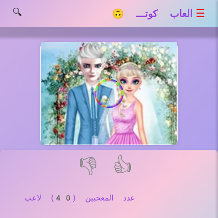
🔍
☰
العاب كوتـــ 🙃
👎
👍
عدد المعجبين (40) لاعب