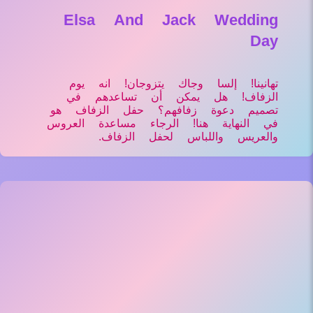
Elsa And Jack Wedding
Day
تهانينا! إلسا وجاك يتزوجان! انه يوم
الزفاف! هل يمكن أن تساعدهم في
تصميم دعوة زفافهم؟ حفل الزفاف هو
في النهاية هنا! الرجاء مساعدة العروس
والعريس واللباس لحفل الزفاف.