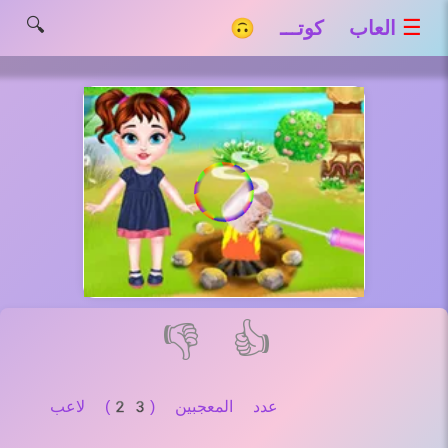
🔍
☰
العاب كوتـــ 🙃
👎
👍
عدد المعجبين (23) لاعب