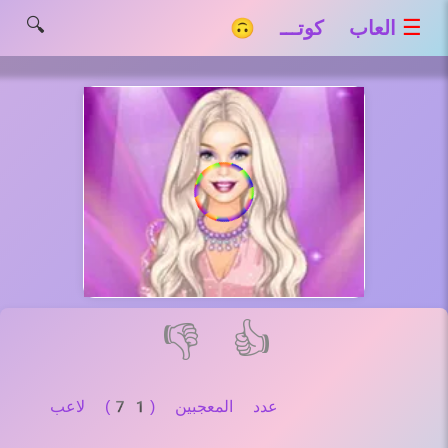
🔍
☰
العاب كوتـــ 🙃
👎
👍
عدد المعجبين (71) لاعب