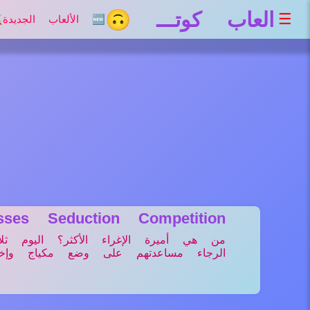
العاب كوتـــ 🙃
☰
🆕 الألعاب الجديدة
⚔
esses Seduction Competition
من هي أميرة الإغراء الأكثر؟ اليوم ثلا
الرجاء مساعدتهم على وضع مكياج وإختي