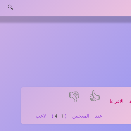
🔍
👎
👍
الاغراء!
عدد المعجبين (41) لاعب