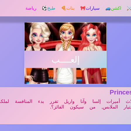
️ اكشن
🚙 سيارات
🎀 بنات
🍕 طبخ
⚽ رياضة
إلعــــب
Princ
ث أميرات إلسا وآنا واريل تقرر بدء المنافسة لملكة 
ار الملابس, من سيكون الفائز؟.