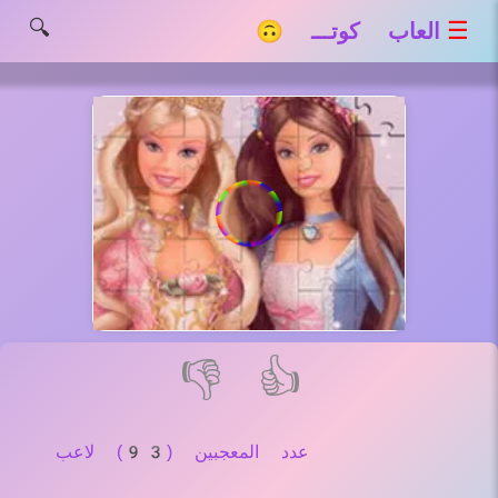
🔍
☰
العاب كوتـــ 🙃
👎
👍
عدد المعجبين (93) لاعب