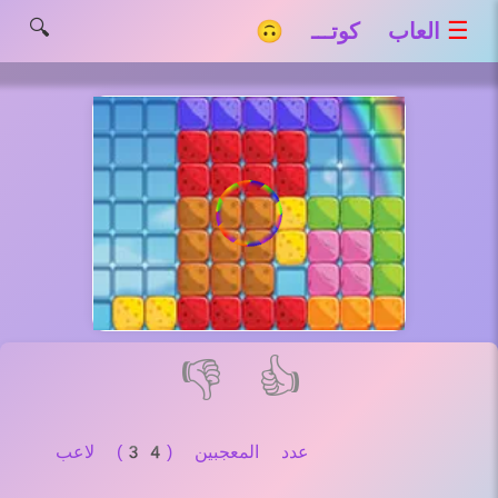
🔍
☰
العاب كوتـــ 🙃
👎
👍
عدد المعجبين (34) لاعب