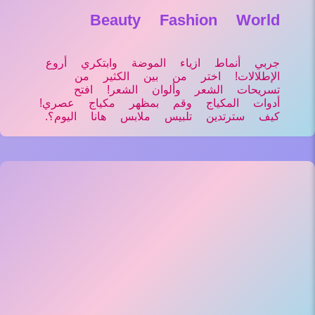
Beauty Fashion World
جربي أنماط ازياء الموضة وابتكري أروع
الإطلالات! اختر من بين الكثير من
تسريحات الشعر وألوان الشعر! افتح
أدوات المكياج وقم بمظهر مكياج عصري!
كيف سترتدين تلبيس ملابس هانا اليوم؟.