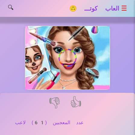
🔍
☰
العاب كوتـــ 🙃
👎
👍
عدد المعجبين (61) لاعب