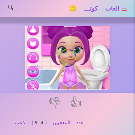
🔍
☰
العاب كوتـــ 🙃
👎
👍
عدد المعجبين (94) لاعب