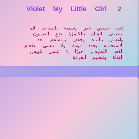
Violet My Little Girl 2
لعبة تلبيس غير رسمية للفتيات, قم
بتنظيف الفتاة بالكامل! ضع الصابون
واغسل بالماء وجفف بمنشفة, بعد
الاستحمام يجدد قوتك ولا تنسى إطعام
القط اللطيف, أخيرًا لا تنسى تلبيس
الفتاة وتنظيم الغرفة.