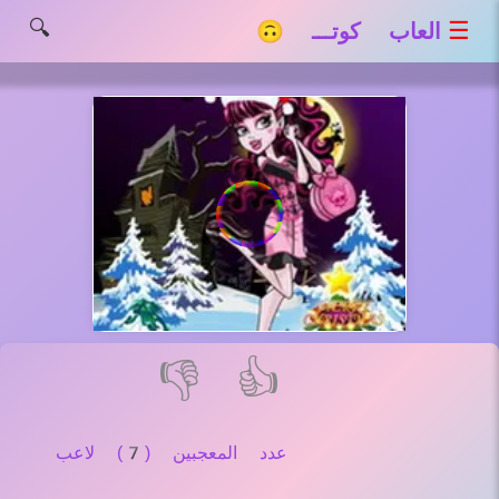
🔍
☰
العاب كوتـــ 🙃
👎
👍
عدد المعجبين (7) لاعب