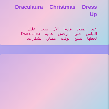
Draculaura Christmas Dress
Up
عيد الميلاد قادم! الأن يجب عليك
اللباس حتى الوحش عالية Draculaura
لجعلها تتمتع بوقت ممتاز, تشكرات.