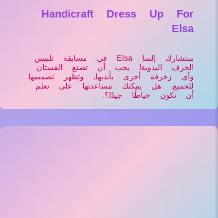
Handicraft Dress Up For
Elsa
ستشارك إلسا Elsa في مسابقة تلبيس
الحرف اليدوية! يجب أن تصنع الفستان
وأي زخرفة أخرى بأيديها, وتظهر تصميمها
للجميع, هل يمكنك مساعدتها على تعلم
أن تكون خياطًا جيدًا؟.