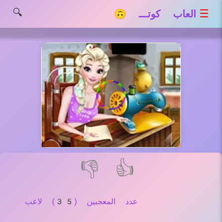
🔍
☰
العاب كوتـــ 🙃
👎
👍
عدد المعجبين (35) لاعب