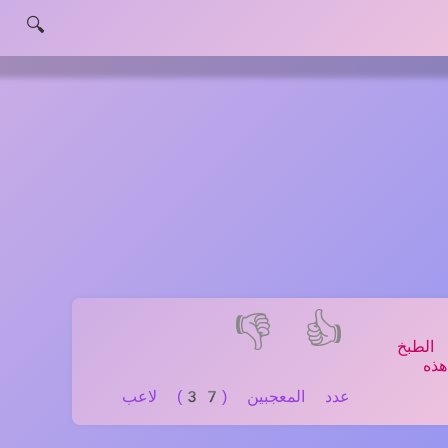
🔍
👎
👍
الطبخ
ذه
عدد المعجبين (37) لاعب