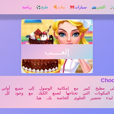
️ اكشن
🚙 سيارات
🎀 بنات
🍕 طبخ
⚽ رياضة
إلعــــب
Cho
ى مطبخ كبير مع إمكانية الوصول إلى جميع أواني 
 المكونات التي تحتاجها لصنع الكيك مع وجود كل ه
بدء تحضير الحلوى الخاصة بك, هيا.