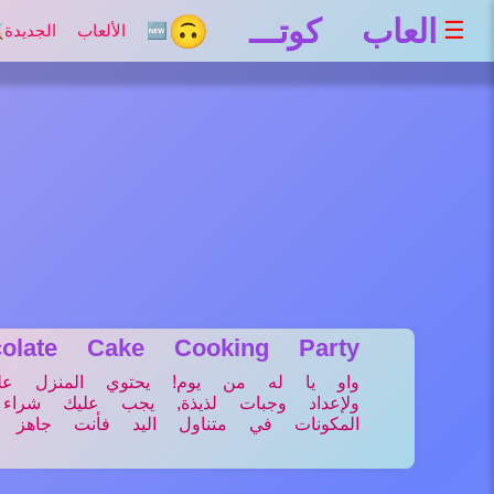
العاب كوتـــ 🙃
☰
🆕 الألعاب الجديدة
⚔
colate Cake Cooking Party
واو يا له من يوم! يحتوي المنزل عل
ولإعداد وجبات لذيذة, يجب عليك شراء
المكونات في متناول اليد فأنت جاهز ل