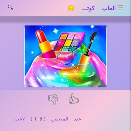
🔍
☰
العاب كوتـــ 🙃
👎
👍
عدد المعجبين (16) لاعب