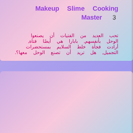
Makeup Slime Cooking
Master 3
تحب العديد من الفتيات أن يصنعوا
الوحل بأنفسهم, بابارا هي أيضًا فتاة,
أرادت فجأة خلط السلايم بمستحضرات
التجميل, هل تريد أن تصنع الوحل معها؟.