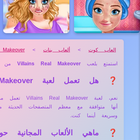
العاب كوت
>
ألعاب بنات
>
 Makeover
استمتع بلعب
Villains Real Makeover
من 
❓ هل تعمل لعبة Villains Real Makeover علي جميع الأجهزة والمتصفحات؟
نعم، لعبة ver
أنها متوافقة مع معظم المتصفحات الحديثة
وسريعة أينما كنت.
❓ ماهي الألعاب المجانية حول لعبة l Makeover