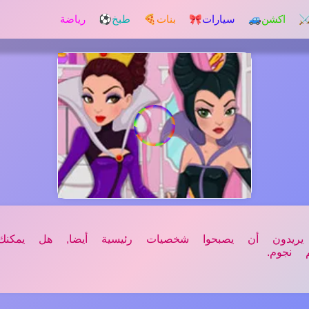
️ اكشن
🚙 سيارات
🎀 بنات
🍕 طبخ
⚽ رياضة
 يريدون أن يصبحوا شخصيات رئيسية أيضا, هل يمكنك
 نجوم.