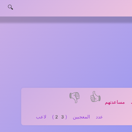
🔍
👎
👍
 مساعدتهم
عدد المعجبين (23) لاعب