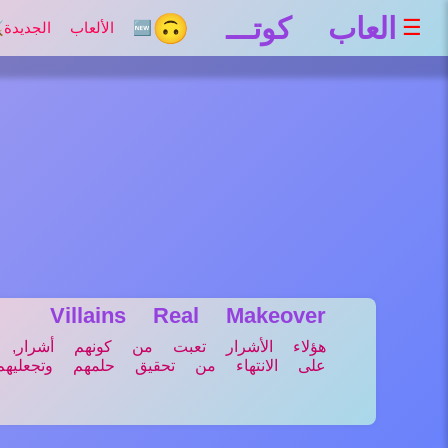
العاب كوتـــ 🙃
☰
🆕 الألعاب الجديدة
⚔
Villains Real Makeover
هؤلاء الأشرار تعبت من كونهم أشرار,
على الانتهاء من تحقيق حلمهم وتجعليهم