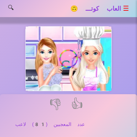
🔍
☰
العاب كوتـــ 🙃
👎
👍
عدد المعجبين (81) لاعب