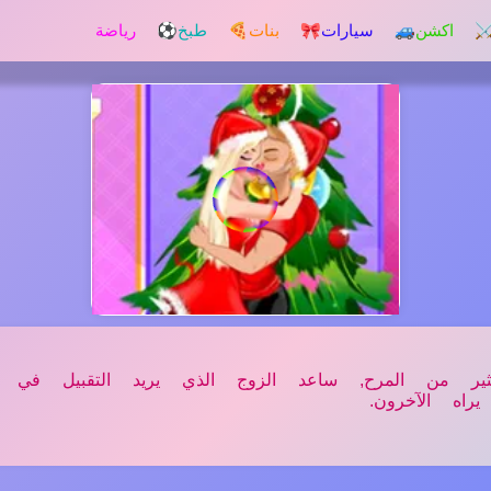
️ اكشن
🚙 سيارات
🎀 بنات
🍕 طبخ
⚽ رياضة
ثير من المرح, ساعد الزوج الذي يريد التقبيل في عي
اه الآخرون.