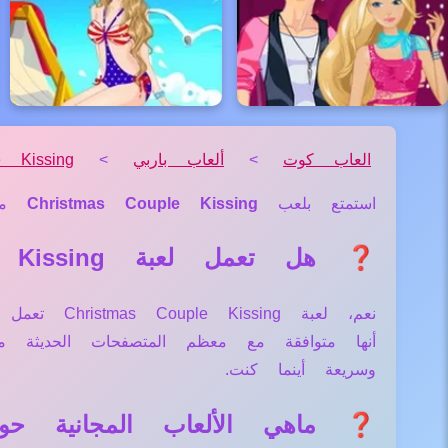
العاب كوت
>
ألعاب باربي
>
e Kissing
استمتع بلعب
Christmas Couple Kissing
من
❓ هل تعمل لعبة Christmas Couple Kissing علي جميع الأجهزة والمتصفحات؟
نعم، لعبة 
أنها متوافقة مع معظم المتصفحات الحديثة
وسريعة أينما كنت.
❓ ماهي الألعاب المجانية حول لعبة uple Kissing