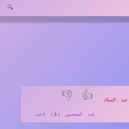
🔍
👎
👍
د الميلاد
عدد المعجبين (5) لاعب