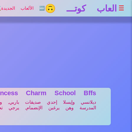
العاب كوتـــ 🙃
☰
🆕 الألعاب الجديدة
⚔
incess Charm School Bffs
ديلانسي وإيسلا إحدي صديقات باربي, 
المدرسة وهن يرغبن الإنضمام, يرجي تجه