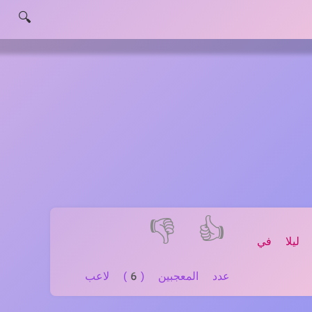
🔍
👎
👍
 ليلا في
عدد المعجبين (6) لاعب