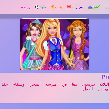
️ اكشن
🚙 سيارات
🎀 بنات
🍕 طبخ
⚽ رياضة
Pr
والثلاثة يدرسون معا في مدرسة السحر, وسيقام حفل
يزهن للحفل.