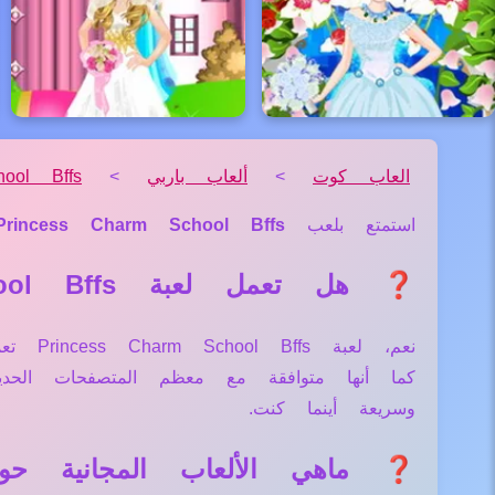
العاب كوت
>
ألعاب باربي
>
ool Bffs
استمتع بلعب
Princess Charm School Bffs
❓ هل تعمل لعبة Princess Charm School Bffs علي جميع الأجهزة والمتصفحات؟
نعم، ل
كما أنها متوافقة مع معظم المتصفحات الح
وسريعة أينما كنت.
❓ ماهي الألعاب المجانية حول لعبة m School Bffs