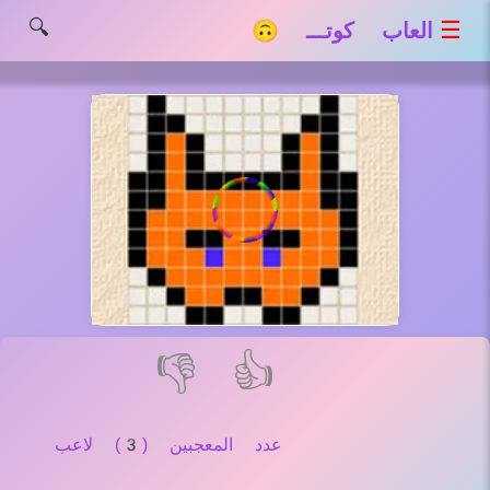
🔍
☰
العاب كوتـــ 🙃
👎
👍
عدد المعجبين (3) لاعب