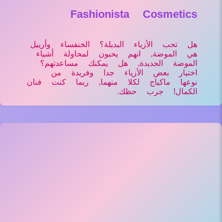
Fashionista Cosmetics
هل تحب الأزياء البديلة؟ الخنفساء وأرييل
هي الموضة, انهم يحبون لمحاولة أشياء
الموضة الجديدة, هل يمكنك مساعدتهم؟
اختيار بعض الأزياء جدا وفريدة من
نوعها ماكياج لكلا منهما, ربما كنت فنان
الكمال! جرب حظك.