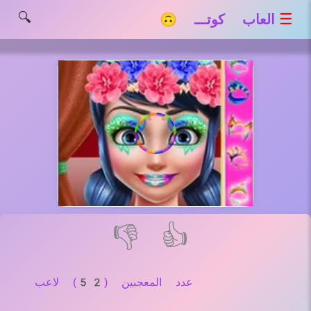
🔍
☰
العاب كوتـــ 🙃
👎
👍
عدد المعجبين (52) لاعب