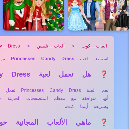
العاب كوت
>
ألعاب تلبيس
>
dy Dress
استمتع بلعب
Princesses Candy Dress
من
❓ هل تعمل لعبة Princesses Candy Dress علي جميع الأجهزة والمتصفحات؟
نعم، لعبة s
أنها متوافقة مع معظم المتصفحات الحديثة
وسريعة أينما كنت.
❓ ماهي الألعاب المجانية حول لعبة andy Dress