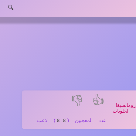
🔍
👎
👍
مانسية!
الحلويات
عدد المعجبين (88) لاعب