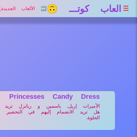
العاب كوتـــ 🙃
☰
🆕 الألعاب الجديدة
⚔
Princesses Candy Dress
الأميرات إريل, ياسمين و ربانزل تريد
هل تريد الانضمام إليهم في التحضير ل
الحلوة.