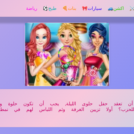
️ اكشن
🚙 سيارات
🎀 بنات
🍕 طبخ
⚽ رياضة
 أن تعقد حفل حلوى الليلة, يجب أن تكون حلوة ورو
لحزب؟ أولا تزيين الغرفة وثم اللباس لهم في نمط 