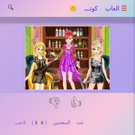
🔍
☰
العاب كوتـــ 🙃
👎
👍
عدد المعجبين (56) لاعب