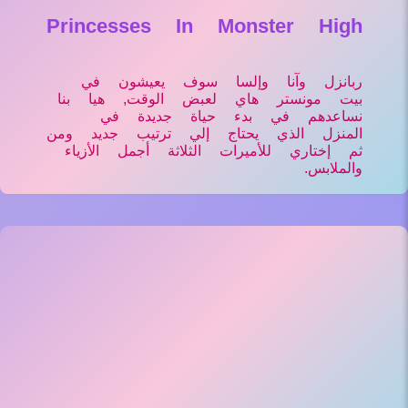
Princesses In Monster High
ربانزل وآنا وإلسا سوف يعيشون في
بيت مونستر هاي لعبض الوقت, هيا بنا
نساعدهم في بدء حياة جديدة في
المنزل الذي يحتاج إلي ترتيب جديد ومن
ثم إختاري للأميرات الثلاثة أجمل الأزياء
والملابس.