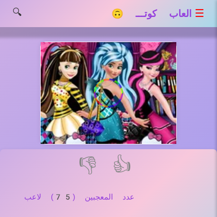
🔍
☰
العاب كوتـــ 🙃
👎
👍
عدد المعجبين (75) لاعب