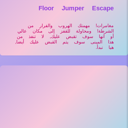
Floor Jumper Escape
مغامرات! مهمتك الهروب والفرار من
الشرطة! ومحاولة للقفز إلى مكان عالي
أو أنها سوف تقبض عليك, لا تنفذ من
هذا المبنى سوف يتم القبض عليك أيضا,
هيا نبدأ.