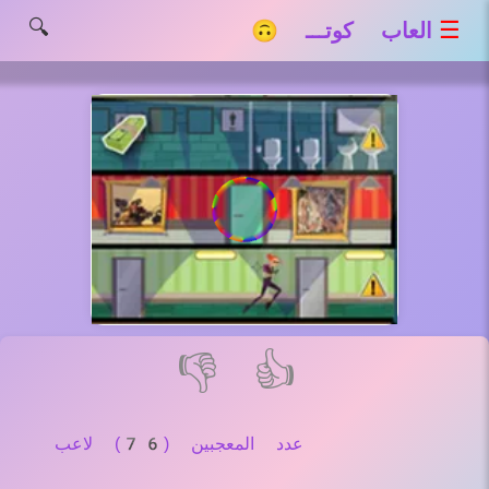
🔍
☰
العاب كوتـــ 🙃
👎
👍
عدد المعجبين (76) لاعب