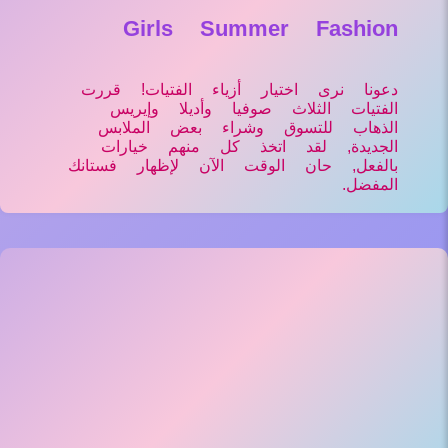
Girls Summer Fashion
دعونا نرى اختيار أزياء الفتيات! قررت
الفتيات الثلاث صوفيا وأديلا وإيريس
الذهاب للتسوق وشراء بعض الملابس
الجديدة, لقد اتخذ كل منهم خيارات
بالفعل, حان الوقت الآن لإظهار فستانك
المفضل.