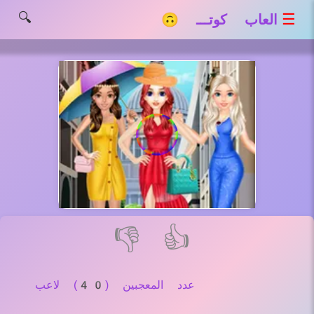
🔍
☰
العاب كوتـــ 🙃
👎
👍
عدد المعجبين (40) لاعب