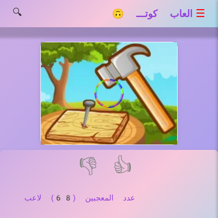
🔍
☰
العاب كوتـــ 🙃
👎
👍
عدد المعجبين (68) لاعب