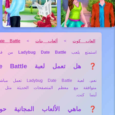
العاب كوت
>
ألعاب بنات
>
te Battle
استمتع بلعب
Ladybug Date Battle
من ق
❓ هل تعمل لعبة Ladybug Date Battle علي جميع الأجهزة والمتصفحات؟
نعم، لعبة attle
متوافقة مع معظم المتصفحات الحديثة مثل
أينما كنت.
❓ ماهي الألعاب المجانية حول لعبة e Battle