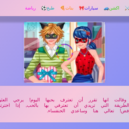
️ اكشن
🚙 سيارات
🎀 بنات
🍕 طبخ
⚽ رياضة
وقالت انها تقرر أن تعترف بحبها اليوم! يرجي العث
ريقة التي تريدي أن تعترفي بها بالحب, إذا اخترتي
! تعالي هنا وساعدي الخنفساء.