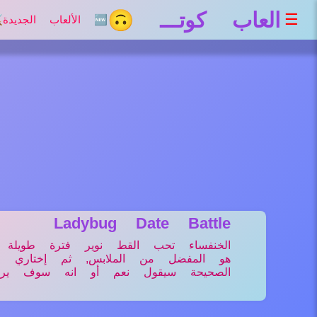
العاب كوتـــ 🙃
☰
🆕 الألعاب الجديدة
⚔
Ladybug Date Battle
الخنفساء تحب القط نوير فترة طويلة 
هو المفضل من الملابس, ثم إختاري الط
الصحيحة سيقول نعم أو انه سوف يرفض