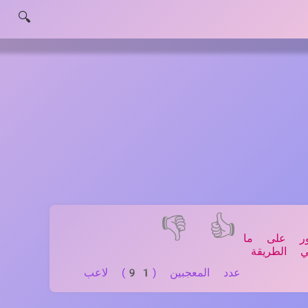
🔍
👎
👍
ور على ما
 الطريقة
عدد المعجبين (91) لاعب