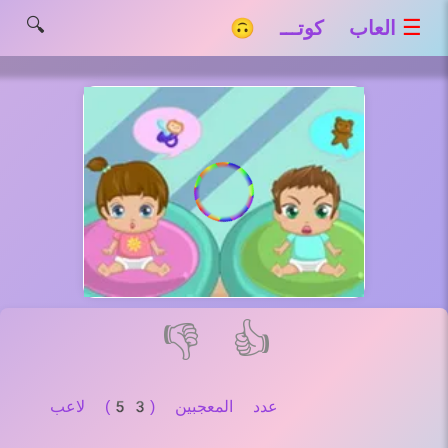
🔍
☰
العاب كوتـــ 🙃
👎
👍
عدد المعجبين (53) لاعب