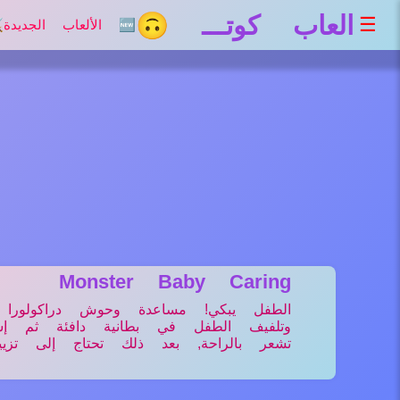
العاب كوتـــ 🙃
☰
🆕 الألعاب الجديدة
⚔
Monster Baby Caring
الطفل يبكي! مساعدة وحوش دراكولور
وتلفيف الطفل في بطانية دافئة ثم إست
تشعر بالراحة, بعد ذلك تحتاج إلى تزي