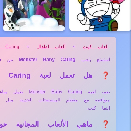
العاب كوت
>
ألعاب اطفال
>
 Caring
استمتع بلعب
Monster Baby Caring
من ق
❓ هل تعمل لعبة Monster Baby Caring علي جميع الأجهزة والمتصفحات؟
نعم، لعبة aring
متوافقة مع معظم المتصفحات الحديثة مثل
أينما كنت.
❓ ماهي الألعاب المجانية حول لعبة y Caring