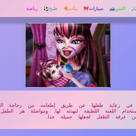
️ اكشن
🚙 سيارات
🎀 بنات
🍕 طبخ
⚽ رياضة
ا في رعاية طفلها عن طريق إطعامه من زجاجة الح
خدام اللعبة اللطيفة لتهدئه لها, ومواصلة هز الطفل
ين غرفة الطفل لجعلها جميلة جدا.