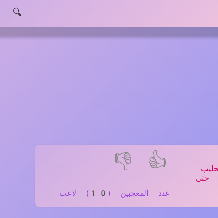
🔍
👎
👍
ليب
 حتى
عدد المعجبين (10) لاعب