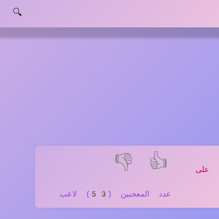
🔍
👎
👍
 على
عدد المعجبين (53) لاعب