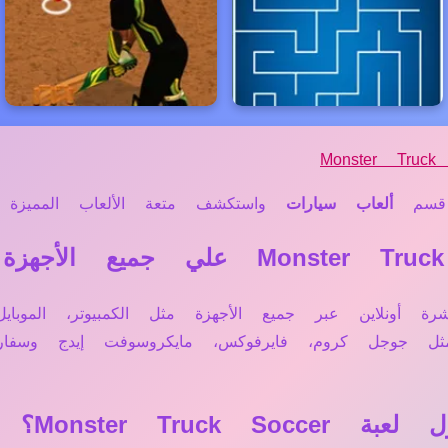
Monster Truck
سم
ألعاب سيارات
واستكشف متعة الألعاب المميزة لد
Monster Truck So تعمل مباشرة أونلاين عبر جميع الأجهزة مثل الكمبيو
 مثل جوجل كروم، فايرفوكس، مايكروسوفت إيدج وس
Monster Tru؟