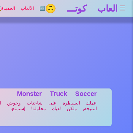
العاب كوتـــ 🙃
☰
🆕 الألعاب الجديدة
⚔
Monster Truck Soccer
عملك السيطرة على شاحنات وحوش ا
النتيجة, ولكن لديك محاولة! إستمتع.