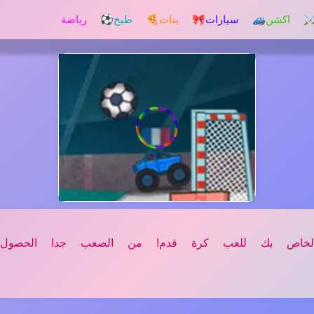
️ اكشن
🚙 سيارات
🎀 بنات
🍕 طبخ
⚽ رياضة
لخاص بك للعب كرة قدم! من الصعب جدا الحصول