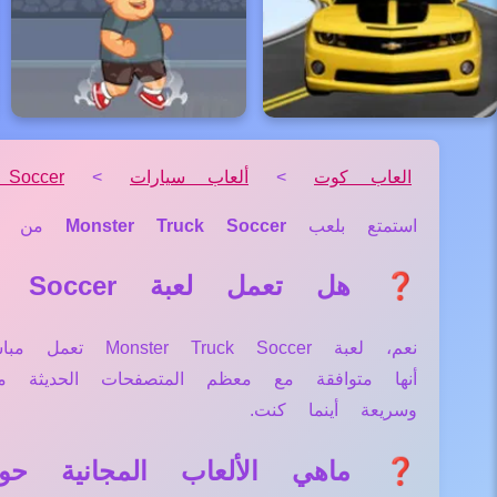
العاب كوت
>
ألعاب سيارات
>
 Soccer
استمتع بلعب
Monster Truck Soccer
من ق
❓ هل تعمل لعبة Monster Truck Soccer علي جميع الأجهزة والمتصفحات؟
نعم، لعبة ccer
أنها متوافقة مع معظم المتصفحات الحديثة
وسريعة أينما كنت.
❓ ماهي الألعاب المجانية حول لعبة ck Soccer