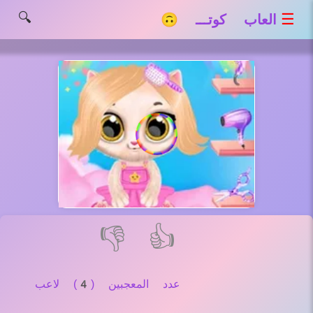
🔍
☰
العاب كوتـــ 🙃
👎
👍
عدد المعجبين (4) لاعب