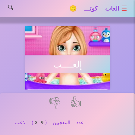
🔍
☰
العاب كوتـــ 🙃
إلعــــب
👎
👍
عدد المعجبين (39) لاعب