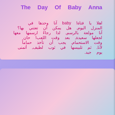
The Day Of Baby Anna
اهلا يا فتاة! baby آنا وحدها في
المنزل اليوم, هل يمكن أن تعتني بها؟
آنا مولعة بالرسم, لذا رجاءً ارسمها معها
لجعلها سعيدة, بعد وقت اللعب! حان
وقت الاستحمام, يجب أن تأخذ حماماً
لآنا, ثم تلبيسها في ثوب لطيف, أتمنى
يوم جيد.