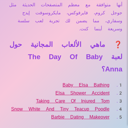
أنها متوافقة مع معظم المتصفحات الحديثة مثل
جوجل كروم، فايرفوكس، مايكروسوفت إيدج
وسفاري، مما يضمن لك تجربة لعب سلسة
وسريعة أينما كنت.
❓ ماهي الألعاب المجانية حول
لعبة The Day Of Baby
Anna؟
Baby Elsa Bathing
Elsa Shower Accident
Taking Care Of Injured Tom
Snow White And Tiny Teacup Poodle
Barbie Dating Makeover