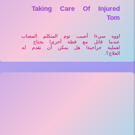
Taking Care Of Injured
Tom
اووه سيء! أصيب توم المتكلم المصاب
عندما قاتل مع قطة أخرى! يحتاج
لعملية جراحية! هل يمكن أن تقدم له
العلاج؟.