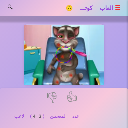
🔍
☰
العاب كوتـــ 🙃
👎
👍
عدد المعجبين (43) لاعب