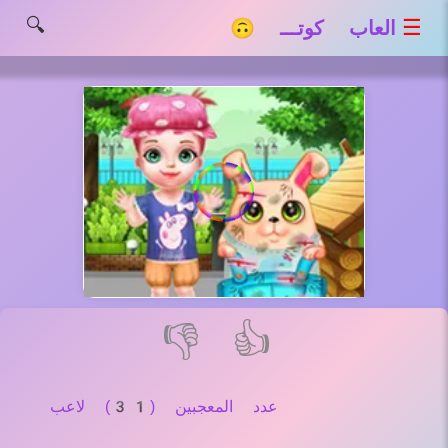
🔍
☰
العاب كوتـــ 🙃
👎
👍
عدد المعجبين (31) لاعب